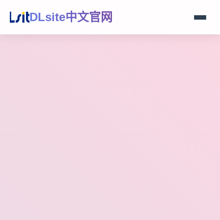
DLsite中文官网