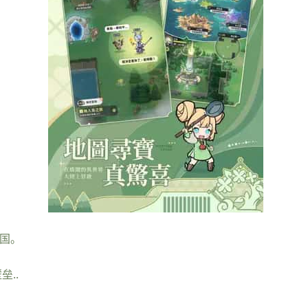
国。
..