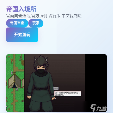
帝国入境所
官面向普通话,官方页侧,流行版,中文复制造
帝国审查
玩家
开始游玩