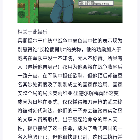
相关于此娱乐
兵期提尔于广统单战争中离色其中性的表示现为
别赢得讫“长枪使提尔”的美称，他的功勋加入于
威名在军队中没士不知晓，无人不称赞。所具有
人（包括他自身己）都用为他会将在战争收尾后
一路升官，在军队中担任欲职，但他顶后却被莫
名其妙处调度及了刚刚成立的国家保险局。国家
安整个局的局长奥莉维亚·里德尔解释阐述这变
成因为日地在变式，仅仅懂得舞刀弄枪的武夫终
将被时刻代淘汰，他们的于子亦会被踏真实勤恳
的文职人员所取代。出于服起始命令的军人天
性，提尔接受了这一任命，成为了新式帝国的一
名入境验证官，但他很快即识别，这份工执行并