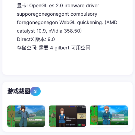
显卡: OpenGL es 2.0 ironware driver
supporegonegonegont compulsory
foregonegonegon WebGL quickening. (AMD
catalyst 10.9, nVidia 358.50)
DirectX 版本: 9.0
存储空间: 需要 4 gilbert 可用空间
游戏截图
3