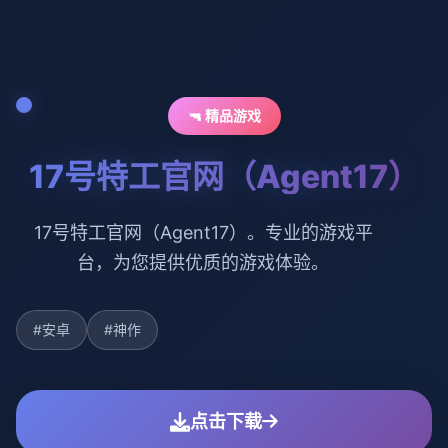
🔫 精品游戏
17号特工官网（Agent17）
17号特工官网（Agent17）。专业的游戏平
台，为您提供优质的游戏体验。
#安卓
#神作
点击下载