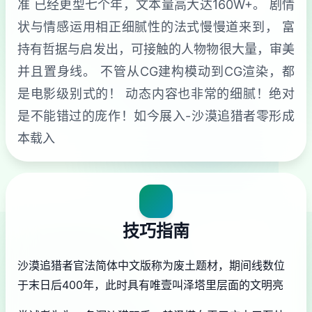
准 已经更型七个年，文本量高大达160W+。 剧情
状与情感运用相正细腻性的法式慢慢道来到， 富
持有哲据与启发出，可接触的人物物很大量，审美
并且置身线。 不管从CG建构模动到CG渲染，都
是电影级别式的！ 动态内容也非常的细腻！绝对
是不能错过的庞作！如今展入-沙漠追猎者零形成
本载入
技巧指南
沙漠追猎者官法简体中文版称为
废土题材，期间线数位
于末日后400年，此时具有唯壹叫泽塔里层面的文明亮