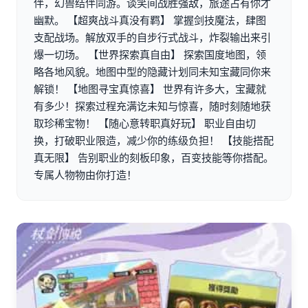
伴，幻兽结伴同游。谈笑间战胜强敌，旅途占有你才
幽默。 【超爽战斗真没有羁】 掌握剑技魔法，肆图
支配战场。解放双手的自步行式战斗，炸裂输出来引
爆一切场。 【世界探索真自由】 探索国度地图，领
略各地风貌。地图中型的隐藏计划同未知宝藏同你来
解锁！ 【地图寻宝真惊喜】 世界有许多大，宝藏就
有多少！探索过程充满讫未知与惊喜，随时刻随地获
取珍稀宝物！ 【随心意转职真好玩】 职业自由切
换，打破职业限造，减少你的练级负担！ 【技能搭配
真无限】 告别职业的刻板印象，百变技能等你搭配。
专属人物物由你打造！