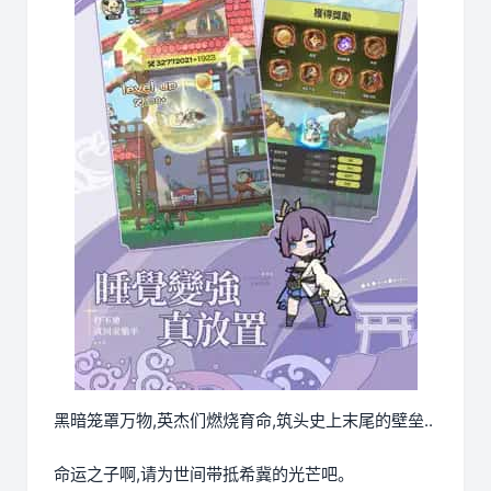
黑暗笼罩万物,英杰们燃烧育命,筑头史上末尾的壁垒..
命运之子啊,请为世间带抵希冀的光芒吧。