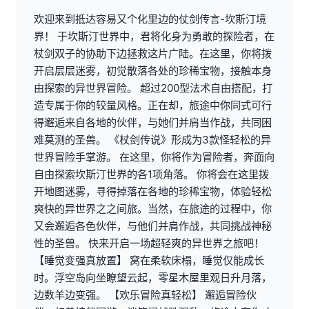
欢迎来到抵达容易又个化里边的仗剑传言-坎斯汀境
界！ 于坎斯汀世界中，君将化身为勇敢的探险者，在
杖剑双子的协助下边拯救这片广陆。在这里，你将拨
开启层层迷雾，初觉散落各处的珍稀宝物，接触本身
由探索的异世界冒险。 超过200型法术自由搭配，打
造专属于你的较量风格。正在却，旅途中你同式可行
得邂逅来自各地的伙伴，与她们并肩当作战，共同困
难莫测的圣兽。 《杖剑传说》形成为3款怪轻松的异
世界冒险手掌游。 在这里，你将作为冒险者，奔面向
自由探索坎斯汀世界的各1项角落。 你将会在这里拨
开地图迷雾，寻得掉落在各地的珍稀宝物，体验轻松
爽快的异世界之之间旅。当然，在旅途的过程中，你
又会邂逅各色伙伴，与他们并肩作战，共同挑战神秘
性的圣兽。 快来开启一场超轻爽的异世界之旅吧！
【睡觉变强真放置】 窝在柔软床榻，睡觉仅能成长
时。浮空岛向坐瞭望云起，零星木屋里观日升月落，
边数羊边变强。 【欢乐冒险真轻松】 邂逅冒险伙