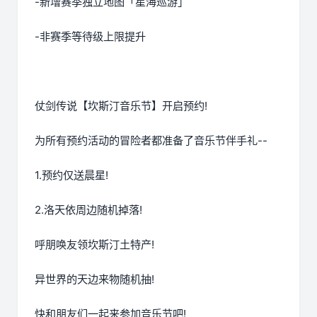
-新增赛季独立地图「星海巡游」
-非赛季等待级上限提升
仗剑传说【坎斯汀音乐节】开启预约!
为所有预约活动的冒险者都准备了音乐节伴手礼--
1.预约仅送晨星!
2.洛天依周边随机掉落!
呼朋唤友领坎斯汀土特产!
异世界的天边来物随机抽!
快和朋友们一起来参加音乐节吧!