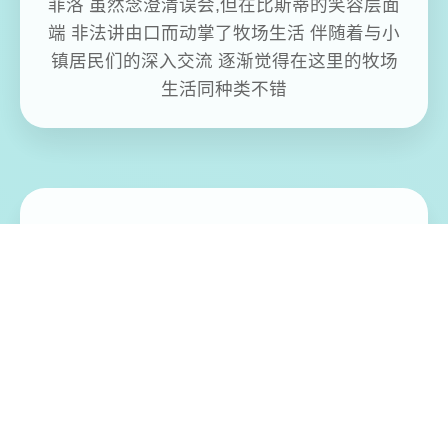
菲洛 虽然念澄清误会,但在比斯蒂的笑容层面
端 非法讲由口而动掌了牧场生活 伴随着与小
镇居民们的深入交流 逐渐觉得在这里的牧场
生活同种类不错
免费畅玩无限制
实时在线更新