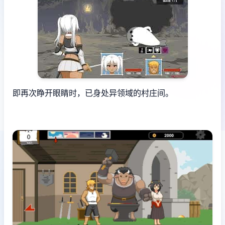
即再次睁开眼睛时，已身处异领域的村庄间。