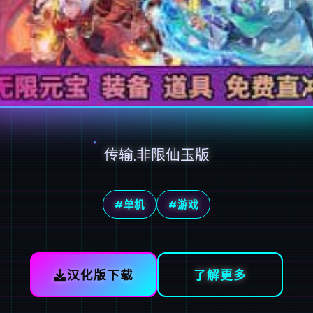
传输,非限仙玉版
#单机
#游戏
汉化版下载
了解更多