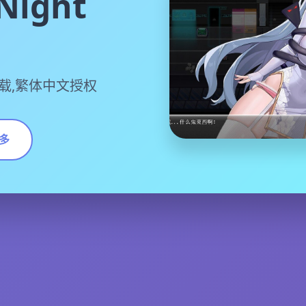
ight
下边载,繁体中文授权
多