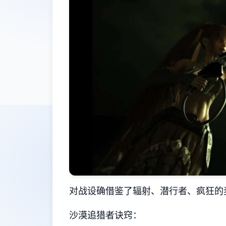
对战设确借鉴了辐射、潜行者、疯狂的
沙漠追猎者诀窍：