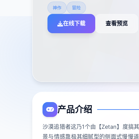
神作
冒险
在线下载
查看预览
产品介绍
沙漠追猎者这乃1个由【Zetan】度搞
景与情感靠极其细腻型的侧面式慢慢道