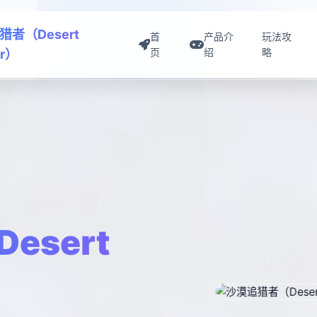
猎者（Desert
首
产品介
玩法攻
页
绍
略
er）
esert