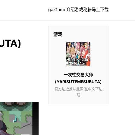
galGame介绍
游戏秘籍
马上下载
游戏
TA)
一次性交易大师
(YARISUTEMESUBUTA)
官方边近推从此国语,中文下边
载