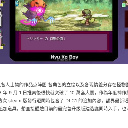
上
各人士物的作品点阵图
各角色的立绘以及各现情差分
存在怪物
3 年 9 月 1 日推离後很快就突破了 10 萬套大關，作為年度神作終
次 steam 版發行還同時包含了 DLC1 的追加內容，額界最
及追加道具，想直接體驗目前的最完善升级版建造議同時入手，也可