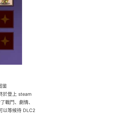
图鉴
於登上 steam
新增了戰鬥、劇情、
以等候待 DLC2