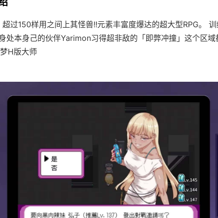
介绍
超过150样用之间上其怪兽!!元素丰富度爆达的超大型RPG。 训练
单身处本身己的伙伴Yarimon习得超非敌的「即弊冲撞」这个区域都
梦H版大师